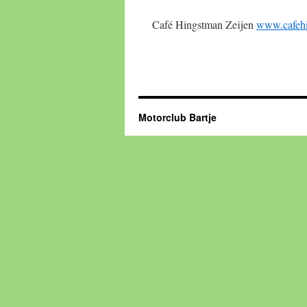
Café Hingstman Zeijen
www.cafehi
Motorclub Bartje