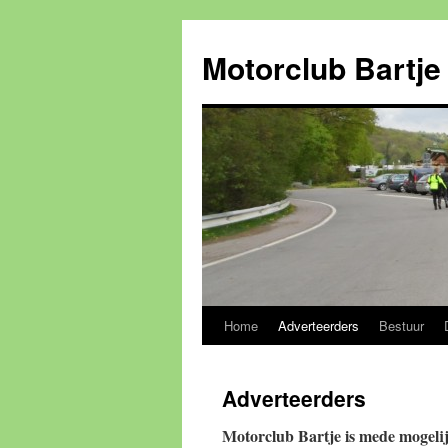
Ga
naar
Motorclub Bartje
de
inhoud
Home
Adverteerders
Bestuur
Adverteerders
Motorclub Bartje is mede mogeli