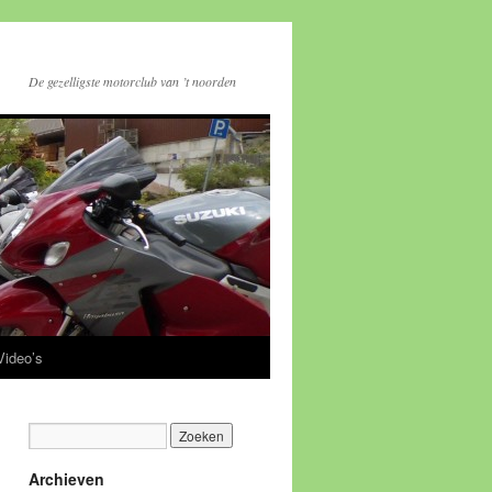
De gezelligste motorclub van ’t noorden
Video’s
Archieven